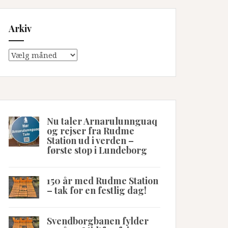
Arkiv
Arkiv
Nu taler Arnarulunnguaq
og rejser fra Rudme
Station ud i verden –
første stop i Lundeborg
150 år med Rudme Station
– tak for en festlig dag!
Svendborgbanen fylder