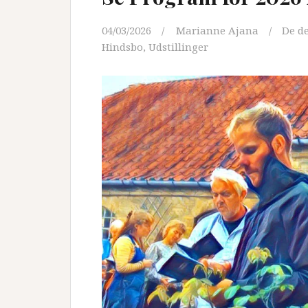
04/03/2026
Marianne Ajana
De d
Hindsbo
,
Udstillinger