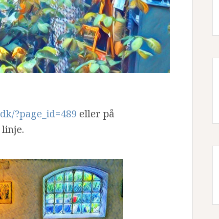
n.dk/?page_id=489
eller på
linje.