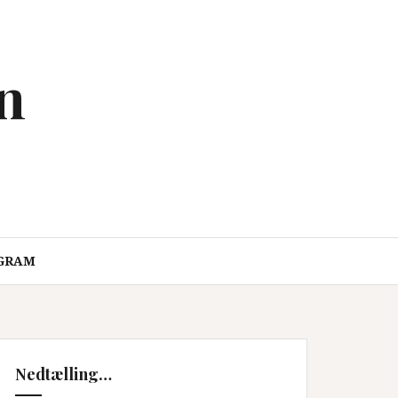
en
GRAM
Nedtælling…