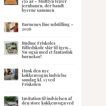
150 år – Midtfyn fejrer
jernbanen, der bandt
byerne sammen
Børnenes fine udstilling –
2026
Rudme Friskoles
Billedskole slår til igen…
Nu også med et fantastisk
børnekor!
Husk den nye
køkkenvogns indvielse
søndag kl. 13 ved
Friskolen
Invitation til indvielsen af
den store køkkenvogn ved