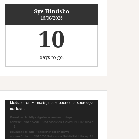
Sys Hindsbo
16/08/2026
10
days to go.
Videoafspiller
Media error: Format(s) not supported or source(s)
not found
Download fil: https://gallerisvinestien.dk/wp-
content/uploads/2019/06/Svinestien-SAMMEN_Lille.mp4?
_=1
Download fil: http://gallerisvinestien.dk/wp-
content/uploads/2019/06/Svinestien-SAMMEN_Lille.mp4?