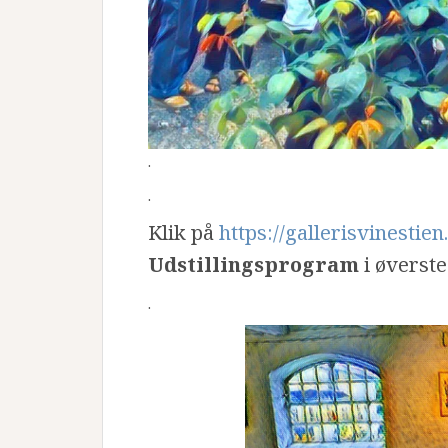
.
.
Klik på
https://gallerisvinestie
Udstillingsprogram
i øverste 
.