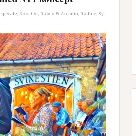
esperate
,
Kunsten
,
Ruben & Arcadio
,
Rudme
,
Sys