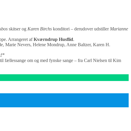
sbos
skitser og
Karen Birchs
konditori – derudover udstiller
Marianne
ppe. Arrangeret af
Kværndrup Husflid
.
e, Marie Nevers, Helene Mondrup, Anne Baltzer, Karen H.
k!”
 til fællessange om og med fynske sange – fra Carl Nielsen til Kim