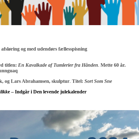
e afsløring og med udendørs fællesspisning
d titlen:
En Kavalkade af Tumlerier fra Hånden
.
Mette 60 år.
ulunnguaq
fik, og Lars Abrahamsen, skulptur
.
Titel:
Sort Som Sne
likk
e – Indgår i Den levende julekalender