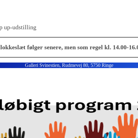
p up-udstilling
lokkeslæt følger senere, men som regel kl. 14.00-16.
Galleri Svinestien, Rudmevej 80, 5750 Ringe