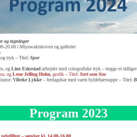
r og tegninger
.00-20.00 i Miyawakiskoven og galleriet
n
 og tryk – Titel:
Spor
um, og
Line Eskestad
arbejder med colografiske tryk – begge er tidliger
tur, og
Lene Jelling Holm
, grafik – Titel:
Sort som Sne
irator:
Vibeke Lykke
– fredagsbar med varm hyldebærsuppe – Titel:
B
Program 2023
dstilling – søndag kl. 14.00-16.00