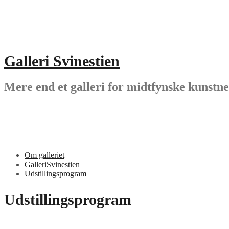
Videre
til
indhold
Galleri Svinestien
Mere end et galleri for midtfynske kunstn
Om galleriet
GalleriSvinestien
Udstillingsprogram
Udstillingsprogram