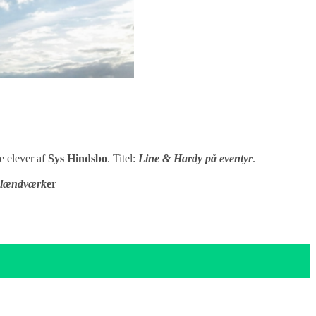
e elever af
Sys Hindsbo
. Titel:
Line & Hardy på eventyr
.
lændværk
er