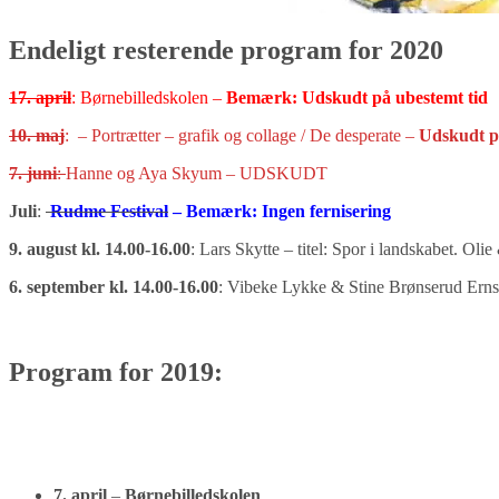
Endeligt resterende program for 2020
17. april
: Børnebilledskolen –
Bemærk: Udskudt på ubestemt tid
10. maj
: – Portrætter – grafik og collage / De desperate –
Udskudt p
7. juni
:
Hanne og Aya Skyum – UDSKUDT
Juli
:
Rudme Festival
– Bemærk: Ingen fernisering
9. august kl. 14.00-16.00
: Lars Skytte – titel: Spor i landskabet. Olie
6. september kl. 14.00-16.00
: Vibeke Lykke & Stine Brønserud Ernst
Program for 2019:
7
.
a
pril
–
B
ørnebilledskolen