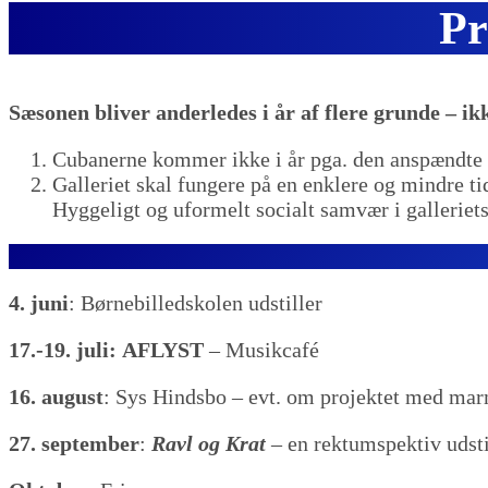
Pr
Sæsonen bliver anderledes i år af flere grunde – i
Cubanerne kommer ikke i år pga. den anspændte 
Galleriet skal fungere på en enklere og mindre t
Hyggeligt og uformelt socialt samvær i galleriet
4. juni
: Børnebilledskolen udstiller
17.-19. juli:
AFLYST
– Musikcafé
16. august
: Sys Hindsbo – evt. om projektet med mar
27. september
:
Ravl og Krat
– en rektumspektiv udsti