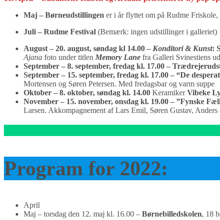
Maj – Børneudstillingen
er i år flyttet om på Rudme Friskole,
Juli – Rudme Festival
(Bemærk: ingen udstillinger i galleriet)
August – 20
.
august
, søndag
kl 1
4.00
–
Konditori & Kunst
: 
Ajana
foto under titlen
Memory Lane
fra Galleri Svinestiens ud
September – 8. september, fredag kl. 17
.00
– Trædrejerudst
September – 15. september, fredag kl. 17.00 – “De despera
Mortensen og Søren Petersen. Med fredagsbar og varm suppe
Oktober – 8. oktober, søndag
kl. 14.00
Keramiker
Vibeke L
November – 15. november, onsdag kl. 19.00 – ”Fynske Fæl
Larsen. Akkompagnement af Lars Emil, Søren Gustav, Anders og 
Program for 2022:
April
Maj – torsdag den 12. maj kl. 16.00 –
Børnebilledskolen
, 18 