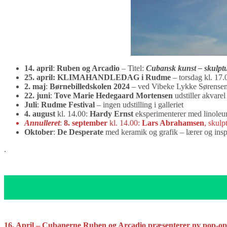
14. april
:
Ruben og Arcadio
– Titel:
Cubansk kunst – skulptu
25. april: KLIMAHANDLEDAG i Rudme
– torsdag kl. 17
2. maj
:
Børnebilledskolen 2024
– ved Vibeke Lykke Sørense
22. juni
:
Tove Marie Hedegaard Mortensen
udstiller akvarel
Juli
:
Rudme Festival
– ingen udstilling i galleriet
4. august
kl. 14.00:
Hardy Ernst
eksperimenterer med linole
Annulleret
:
8. september
kl. 14.00:
Lars Abrahamsen
, skulp
Oktober
:
De Desperate
med keramik og grafik – lærer og insp
.
16. April – Cubanerne Ruben og Arcadio præsenterer ny pop-op u