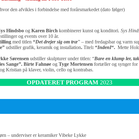
 hvor den afvikles i forbindelse med forårsmarkedet (dato følger)
Sys
Hindsbo
og
Karen Birch
kombinerer kunst og konditori
.
Sys Hind
stillinger og events over 10 år.
illing
med titlen
“
Det drejer sig om træ
” – med fredagsbar og varm su
te”
udstiller grafik, keramik og installation
.
Titel
: “
IndenI
“.
Mette Hold
ykke Sørensen
udstiller skulpturer under titlen: “
Bare en klump ler, ta
les Sange”. Birte Fahnøe
og
Tyge Mortensen
fortæller og synger for
Kristian på klaver, violin, cello og kontrabas.
OPDATERET PROGRAM
2023
børn – underviser er keramiker Vibeke Lykke