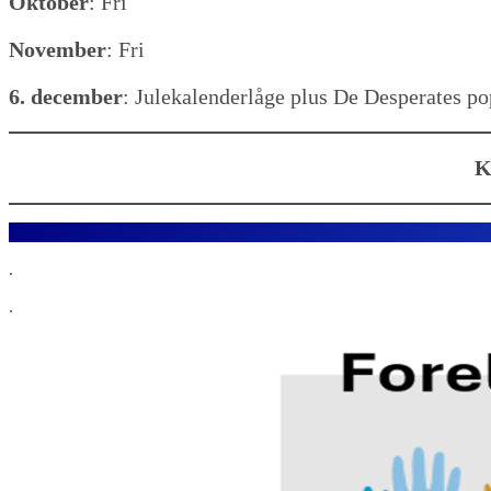
Oktober
: Fri
November
: Fri
6. december
: Julekalenderlåge plus De Desperates po
K
.
.