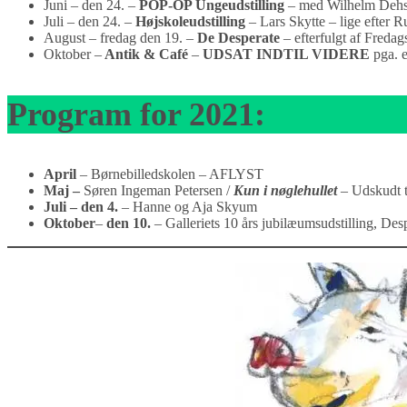
Juni – den 24. –
POP-OP Ungeudstilling
– med Wilhelm Dehs,
Juli – den 24. –
Højskoleudstilling
– Lars Skytte – lige efter 
August – fredag den 19. –
De Desperate
– efterfulgt af Fredag
Oktober –
Antik & Café
–
UDSAT INDTIL VIDERE
pga. e
Program for 2021:
April
– Børnebilledskolen – AFLYST
Maj –
Søren Ingeman Petersen /
Kun i nøglehullet
– Udskudt t
Juli – den 4.
– Hanne og Aja Skyum
Oktober
–
den 10.
– Galleriets 10 års jubilæumsudstilling, De