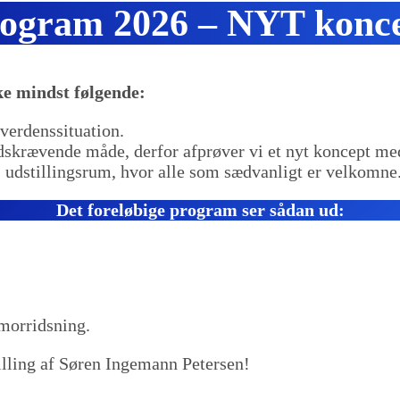
ogram 2026 – NYT konc
kke mindst følgende:
verdenssituation.
idskrævende måde, derfor afprøver vi et nyt koncept med
s udstillingsrum, hvor alle som sædvanligt er velkomne
Det foreløbige program ser sådan ud:
morridsning.
lling af Søren Ingemann Petersen!