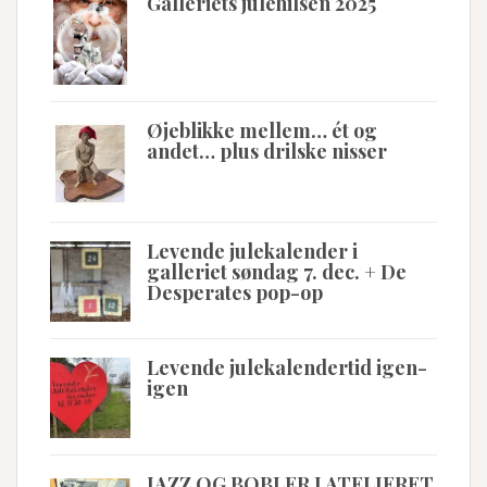
Galleriets julehilsen 2025
Øjeblikke mellem… ét og
andet… plus drilske nisser
Levende julekalender i
galleriet søndag 7. dec. + De
Desperates pop-op
Levende julekalendertid igen-
igen
JAZZ OG BOBLER I ATELIERET