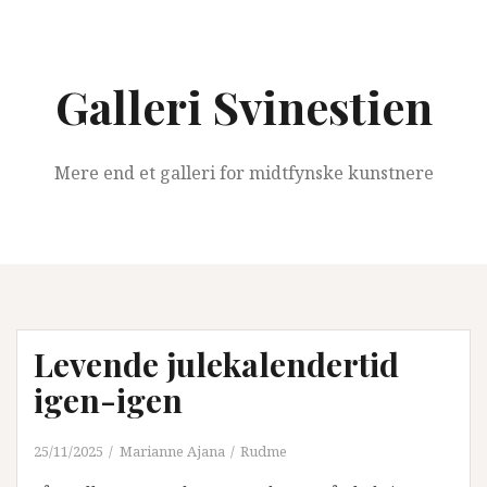
Videre
til
indhold
Galleri Svinestien
Mere end et galleri for midtfynske kunstnere
Levende julekalendertid
igen-igen
25/11/2025
Marianne Ajana
Rudme