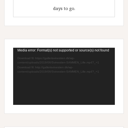
days to go.
Videoafspiller
Media error: Format(s) not supported or source(s) not found
Download fil: https://gallerisvinestien.dk/wp-
content/uploads/2019/06/Svinestien-SAMMEN_Lille.mp4?_=1
Download fil: http://gallerisvinestien.dk/wp-
content/uploads/2019/06/Svinestien-SAMMEN_Lille.mp4?_=1