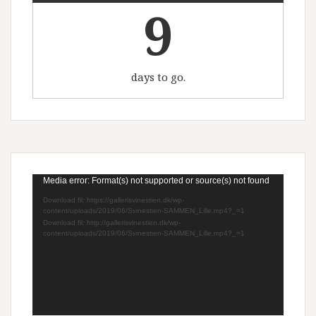
9
days to go.
Videoafspiller
Media error: Format(s) not supported or source(s) not found
Download fil: https://gallerisvinestien.dk/wp-
content/uploads/2019/06/Svinestien-SAMMEN_Lille.mp4?_=1
Download fil: http://gallerisvinestien.dk/wp-
content/uploads/2019/06/Svinestien-SAMMEN_Lille.mp4?_=1