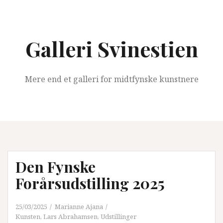
Videre
til
indhold
Galleri Svinestien
Mere end et galleri for midtfynske kunstnere
Den Fynske
Forårsudstilling 2025
25/03/2025
Marianne Ajana
Kunsten
,
Lars Abrahamsen
,
Udstillinger