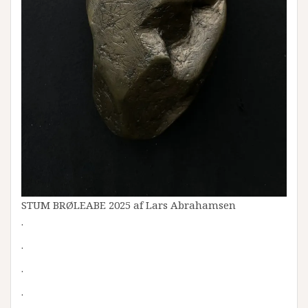
STUM BRØLEABE 2025 af Lars Abrahamsen
.
.
.
.