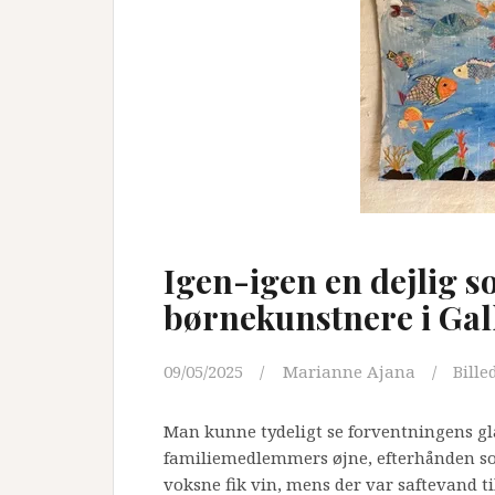
børnekor!
Igen-igen en dejlig 
børnekunstnere i Gall
09/05/2025
Marianne Ajana
Bille
Man kunne tydeligt se forventningens gl
familiemedlemmers øjne, efterhånden som
voksne fik vin, mens der var saftevand t