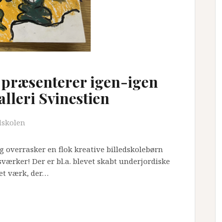
 præsenterer igen-igen
lleri Svinestien
dskolen
g overrasker en flok kreative billedskolebørn
rker! Der er bl.a. blevet skabt underjordiske
 et værk, der…