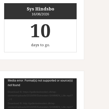
Sys Hindsbo
16/08/2026
10
days to go.
Videoafspiller
Media error: Format(s) not supported or source(s)
not found
Download fil: https://gallerisvinestien.dk/wp-
content/uploads/2019/06/Svinestien-SAMMEN_Lille.mp4?
_=1
Download fil: http://gallerisvinestien.dk/wp-
content/uploads/2019/06/Svinestien-SAMMEN_Lille.mp4?