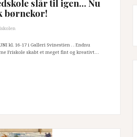
dskole slår til igen… Nu
k børnekor!
dskolen
 kl. 16-17 i Galleri Svinestien . . Endnu
me Friskole skabt et meget fint og kreativt…