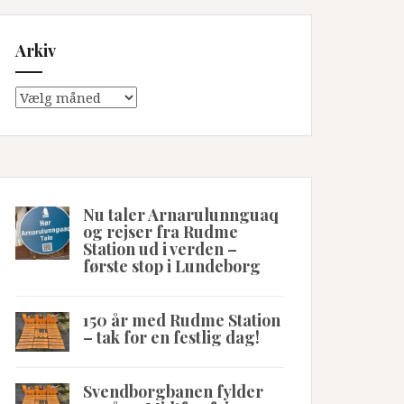
Arkiv
Arkiv
Nu taler Arnarulunnguaq
og rejser fra Rudme
Station ud i verden –
første stop i Lundeborg
150 år med Rudme Station
– tak for en festlig dag!
Svendborgbanen fylder