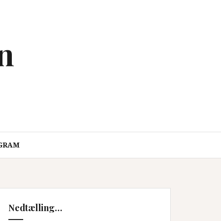
en
GRAM
Nedtælling…