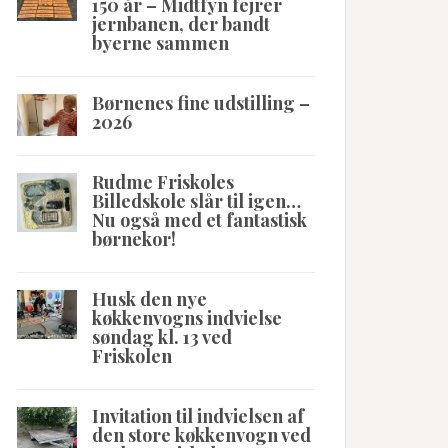
150 år – Midtfyn fejrer
jernbanen, der bandt
byerne sammen
Børnenes fine udstilling –
2026
Rudme Friskoles
Billedskole slår til igen…
Nu også med et fantastisk
børnekor!
Husk den nye
køkkenvogns indvielse
søndag kl. 13 ved
Friskolen
Invitation til indvielsen af
den store køkkenvogn ved