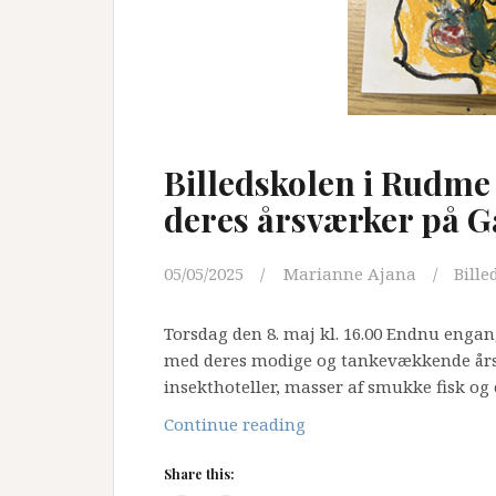
Billedskolen i Rudme
deres årsværker på Ga
05/05/2025
Marianne Ajana
Bille
Torsdag den 8. maj kl. 16.00 Endnu engan
med deres modige og tankevækkende årsvæ
insekthoteller, masser af smukke fisk og
Billedskolen
Continue reading
i
Share this:
Rudme