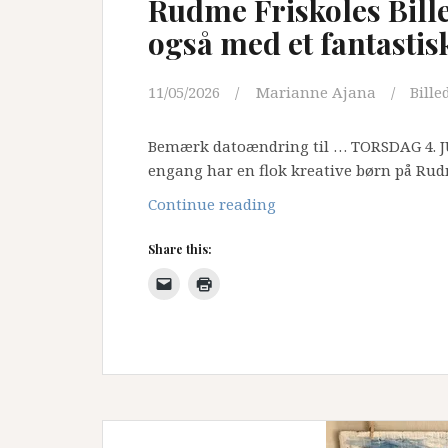
Rudme Friskoles Bille
også med et fantastis
11/05/2026
Marianne Ajana
Bille
Bemærk datoændring til … TORSDAG 4. JUNI
engang har en flok kreative børn på Rud
Rudme
Continue reading
Friskoles
Share this:
Billedskole
slår
til
igen…
Nu
også
med
et
fantastisk