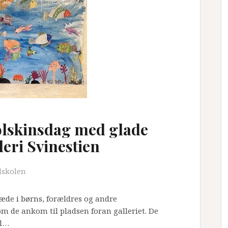
solskinsdag med glade
eri Svinestien
dskolen
æde i børns, forældres og andre
 de ankom til pladsen foran galleriet. De
il…